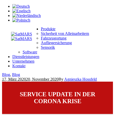
Produkte
Sicherheit von Alleinarbeitern
Fahrzeugortung
Aufliegersicherung
Sensorik
Software
Dienstleistungen
Unternehmen
Kontakt
Blog
,
Blog
17. März 2020
20. November 2020
By
Agnieszka Hossfeld
SERVICE UPDATE IN DER
CORONA KRISE