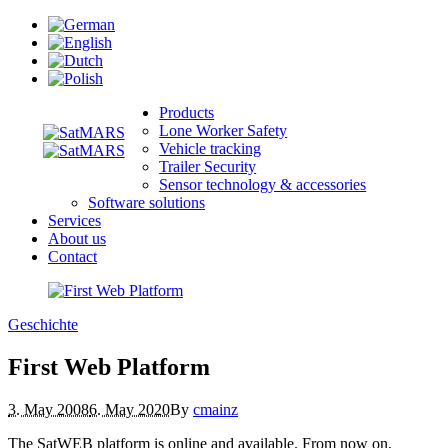
Products
Lone Worker Safety
Vehicle tracking
Trailer Security
Sensor technology & accessories
Software solutions
Services
About us
Contact
Geschichte
First Web Platform
3. May 2008
6. May 2020
By
cmainz
The SatWEB platform is online and available. From now on,