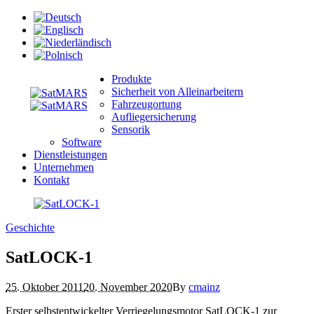
Produkte
Sicherheit von Alleinarbeitern
Fahrzeugortung
Aufliegersicherung
Sensorik
Software
Dienstleistungen
Unternehmen
Kontakt
Geschichte
SatLOCK-1
25. Oktober 2011
20. November 2020
By
cmainz
Erster selbstentwickelter Verriegelungsmotor SatLOCK-1 zur