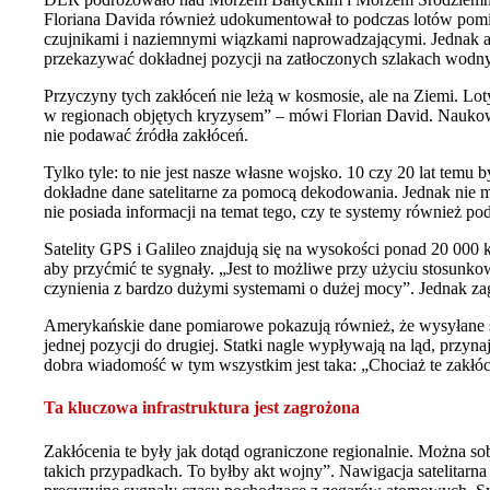
Floriana Davida również udokumentował to podczas lotów pomiar
czujnikami i naziemnymi wiązkami naprowadzającymi. Jednak awari
przekazywać dokładnej pozycji na zatłoczonych szlakach wodny
Przyczyny tych zakłóceń nie leżą w kosmosie, ale na Ziemi. L
w regionach objętych kryzysem” – mówi Florian David. Naukowc
nie podawać źródła zakłóceń.
Tylko tyle: to nie jest nasze własne wojsko. 10 czy 20 lat te
dokładne dane satelitarne za pomocą dekodowania. Jednak nie ma
nie posiada informacji na temat tego, czy te systemy również po
Satelity GPS i Galileo znajdują się na wysokości ponad 20 000 
aby przyćmić te sygnały. „Jest to możliwe przy użyciu stosunko
czynienia z bardzo dużymi systemami o dużej mocy”. Jednak zag
Amerykańskie dane pomiarowe pokazują również, że wysyłane są f
jednej pozycji do drugiej. Statki nagle wypływają na ląd, przyn
dobra wiadomość w tym wszystkim jest taka: „Chociaż te zakłóc
Ta kluczowa infrastruktura jest zagrożona
Zakłócenia te były jak dotąd ograniczone regionalnie. Można 
takich przypadkach. To byłby akt wojny”. Nawigacja satelitarna j