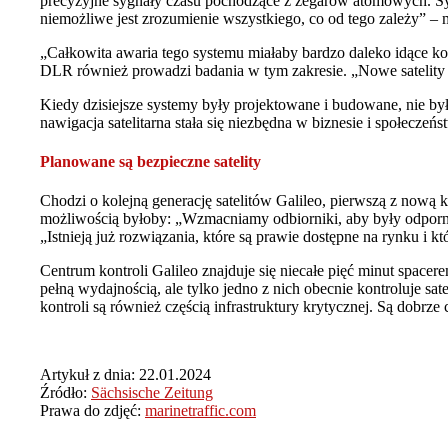
precyzyjne sygnały czasu pochodzące z zegarów atomowych. Syg
niemożliwe jest zrozumienie wszystkiego, co od tego zależy” – 
„Całkowita awaria tego systemu miałaby bardzo daleko idące kon
DLR również prowadzi badania w tym zakresie. „Nowe satelity 
Kiedy dzisiejsze systemy były projektowane i budowane, nie był
nawigacja satelitarna stała się niezbędna w biznesie i społeczeń
Planowane są bezpieczne satelity
Chodzi o kolejną generację satelitów Galileo, pierwszą z nową
możliwością byłoby: „Wzmacniamy odbiorniki, aby były odporne 
„Istnieją już rozwiązania, które są prawie dostępne na rynku i k
Centrum kontroli Galileo znajduje się niecałe pięć minut spacer
pełną wydajnością, ale tylko jedno z nich obecnie kontroluje s
kontroli są również częścią infrastruktury krytycznej. Są dobrze
Artykuł z dnia: 22.01.2024
Źródło:
Sächsische Zeitung
Prawa do zdjęć:
marinetraffic.com