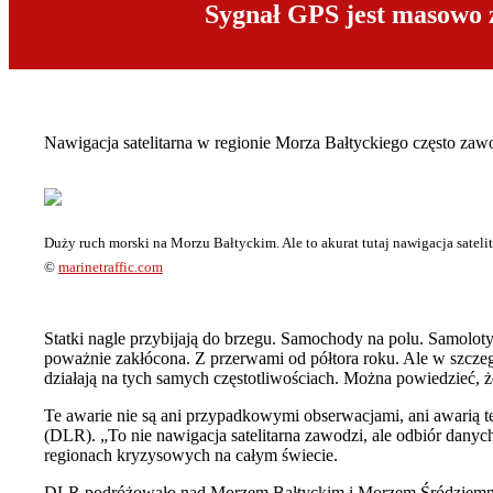
Sygnał GPS jest masowo 
Nawigacja satelitarna w regionie Morza Bałtyckiego często zaw
Duży ruch morski na Morzu Bałtyckim. Ale to akurat tutaj nawigacja satelit
©
marinetraffic.com
Statki nagle przybijają do brzegu. Samochody na polu. Samolot
poważnie zakłócona. Z przerwami od półtora roku. Ale w szcze
działają na tych samych częstotliwościach. Można powiedzieć, że
Te awarie nie są ani przypadkowymi obserwacjami, ani awarią 
(DLR). „To nie nawigacja satelitarna zawodzi, ale odbiór danych
regionach kryzysowych na całym świecie.
DLR podróżowało nad Morzem Bałtyckim i Morzem Śródziemnym 