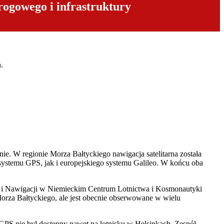
ogowego i infrastruktury
.
e. W regionie Morza Bałtyckiego nawigacja satelitarna została
systemu GPS, jak i europejskiego systemu Galileo. W końcu oba
ji i Nawigacji w Niemieckim Centrum Lotnictwa i Kosmonautyki
u Morza Bałtyckiego, ale jest obecnie obserwowane w wielu
S nie był dostępny nawet na lotnisku w Helsinkach. Zespół