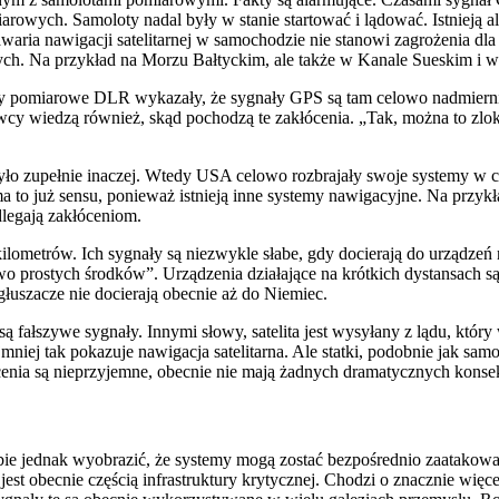
owych. Samoloty nadal były w stanie startować i lądować. Istnieją al
a nawigacji satelitarnej w samochodzie nie stanowi zagrożenia dla życ
ch. Na przykład na Morzu Bałtyckim, ale także w Kanale Sueskim i wo
oty pomiarowe DLR wykazały, że sygnały GPS są tam celowo nadmiernie
y wiedzą również, skąd pochodzą te zakłócenia. „Tak, można to zloka
mu było zupełnie inaczej. Wtedy USA celowo rozbrajały swoje systemy 
 to już sensu, ponieważ istnieją inne systemy nawigacyjne. Na przykł
dlegają zakłóceniom.
kilometrów. Ich sygnały są niezwykle słabe, gdy docierają do urządzeń
wo prostych środków”. Urządzenia działające na krótkich dystansach są
łuszacze nie docierają obecnie aż do Niemiec.
ałszywe sygnały. Innymi słowy, satelita jest wysyłany z lądu, który w 
ajmniej tak pokazuje nawigacja satelitarna. Ale statki, podobnie jak 
enia są nieprzyjemne, obecnie nie mają żadnych dramatycznych konsek
sobie jednak wyobrazić, że systemy mogą zostać bezpośrednio zaatako
est obecnie częścią infrastruktury krytycznej. Chodzi o znacznie więcej