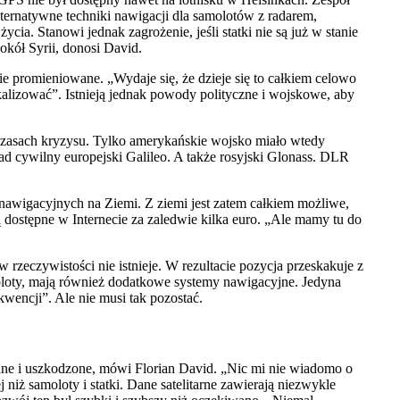
ternatywne techniki nawigacji dla samolotów z radarem,
ia. Stanowi jednak zagrożenie, jeśli statki nie są już w stanie
kół Syrii, donosi David.
 promieniowane. „Wydaje się, że dzieje się to całkiem celowo
lizować”. Istnieją jednak powody polityczne i wojskowe, aby
w czasach kryzysu. Tylko amerykańskie wojsko miało wtedy
ad cywilny europejski Galileo. A także rosyjski Glonass. DLR
 nawigacyjnych na Ziemi. Z ziemi jest zatem całkiem możliwe,
 dostępne w Internecie za zaledwie kilka euro. „Ale mamy tu do
rzeczywistości nie istnieje. W rezultacie pozycja przeskakuje z
samoloty, mają również dodatkowe systemy nawigacyjne. Jedyna
wencji”. Ale nie musi tak pozostać.
wane i uszkodzone, mówi Florian David. „Nic mi nie wiadomo o
 niż samoloty i statki. Dane satelitarne zawierają niezwykle