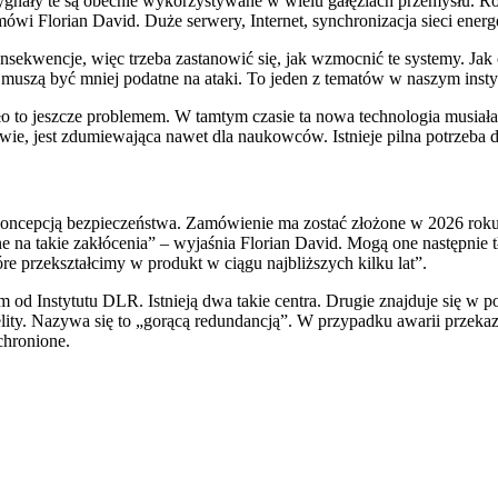
nały te są obecnie wykorzystywane w wielu gałęziach przemysłu. Roz
mówi Florian David. Duże serwery, Internet, synchronizacja sieci energ
sekwencje, więc trzeba zastanowić się, jak wzmocnić te systemy. Jak c
muszą być mniej podatne na ataki. To jeden z tematów w naszym insty
o to jeszcze problemem. W tamtym czasie ta nowa technologia musiała 
stwie, jest zdumiewająca nawet dla naukowców. Istnieje pilna potrzeba dz
 koncepcją bezpieczeństwa. Zamówienie ma zostać złożone w 2026 roku.
na takie zakłócenia” – wyjaśnia Florian David. Mogą one następnie t
tóre przekształcimy w produkt w ciągu najbliższych kilku lat”.
em od Instytutu DLR. Istnieją dwa takie centra. Drugie znajduje się w p
atelity. Nazywa się to „gorącą redundancją”. W przypadku awarii przeka
 chronione.