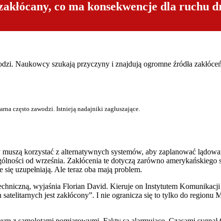
zakłócany, co ma konsekwencje dla ruchu dr
odzi. Naukowcy szukają przyczyny i znajdują ogromne źródła zakłóceń
arna często zawodzi. Istnieją nadajniki zagłuszające.
y muszą korzystać z alternatywnych systemów, aby zaplanować lądowani
gólności od września. Zakłócenia te dotyczą zarówno amerykańskiego 
 się uzupełniają. Ale teraz oba mają problem.
techniczną, wyjaśnia Florian David. Kieruje on Instytutem Komunikac
 satelitarnych jest zakłócony”. I nie ogranicza się to tylko do region
z samolotami pomiarowymi. Fakty są alarmujące. Czasami sygnał GP