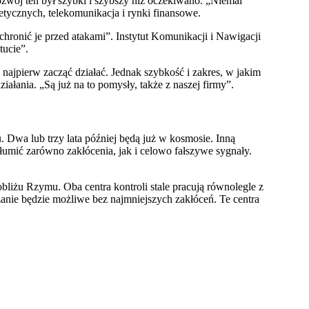
wój ten był szybki i szybszy niż oczekiwano. „Niemal
etycznych, telekomunikacja i rynki finansowe.
hronić je przed atakami”. Instytut Komunikacji i Nawigacji
tucie”.
najpierw zacząć działać. Jednak szybkość i zakres, w jakim
iałania. „Są już na to pomysły, także z naszej firmy”.
 Dwa lub trzy lata później będą już w kosmosie. Inną
łumić zarówno zakłócenia, jak i celowo fałszywe sygnały.
obliżu Rzymu. Oba centra kontroli stale pracują równolegle z
zanie będzie możliwe bez najmniejszych zakłóceń. Te centra