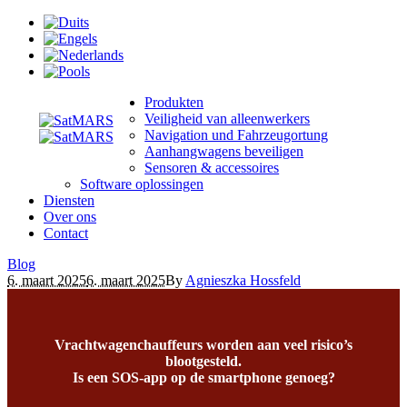
Produkten
Veiligheid van alleenwerkers
Navigation und Fahrzeugortung
Aanhangwagens beveiligen
Sensoren & accessoires
Software oplossingen
Diensten
Over ons
Contact
Blog
6. maart 2025
6. maart 2025
By
Agnieszka Hossfeld
Vrachtwagenchauffeurs worden aan veel risico’s
blootgesteld.
Is een SOS-app op de smartphone genoeg?