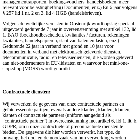
managementrapporten, boekingsvouchers, handelsboeken, meer
relevant voor belastingheffing) Documenten, enz.) En 6 jaar volgens
§ 257 lid 1 nr. 2 en 3, lid 4 HGB (handelsbrieven).
Volgens de wettelijke vereisten in Oostenrijk wordt opslag speciaal
uitgevoerd gedurende 7 jaar in overeenstemming met artikel 132, lid
1, BAO (boekhoudbescheiden, kwitanties / facturen, rekeningen,
kwitanties, handelspapieren, staat van baten en lasten, enz.)
Gedurende 22 jaar in verband met grond en 10 jaar voor
documenten in verband met elektronisch geleverde diensten,
telecommunicatie, radio- en televisiediensten, die worden geleverd
aan niet-ondernemers in EU-lidstaten en waarvoor het mini-one-
stop-shop (MOSS) wordt gebruikt.
Contractuele diensten:
Wij verwerken de gegevens van onze contractuele partners en
geïnteresseerde partijen, evenals andere klanten, klanten, klanten,
klanten of contractuele partners (uniform aangeduid als
“contractuele partner”) in overeenstemming met artikel 6, lid 1, lit. b.
GDPR, om u onze contractuele of precontractuele diensten te
bieden. De gegevens die hier worden verwerkt, het type, de
omvang, het doel en de noodzaak van hun verwerking worden