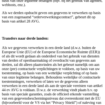
basis van onze legitieme belangen (bijv. bij het gebruik van agenten,
webhosts, enz.).
Als we derden opdracht geven om gegevens te verwerken op basis
van een zogenaamd “orderverwerkingscontract”, gebeurt dit op
basis van artikel 28 AVG.
Transfers naar derde landen:
Als we gegevens verwerken in een derde land (d.w.z. buiten de
Europese Unie (EU) of de Europese Economische Ruimte (EER))
of als dit wordt gedaan als onderdeel van het gebruik van diensten
van derden of openbaarmaking of overdracht van gegevens aan
derden, zal dit alleen plaatsvinden als het gebeurt namelijk om aan
onze (pre) contractuele verplichtingen te voldoen, op basis van uw
toestemming, op basis van een wettelijke verplichting of op basis
van onze legitieme belangen. Behoudens wettelijke of contractuele
toestemmingen, verwerken of laten we de gegevens alleen
verwerken in een derde land als aan de speciale vereisten van artikel
44 ev AVG is voldaan. D.w.z. de verwerking vindt plaats b.v. op
basis van speciale garanties, zoals de officieel erkende vaststelling
van een gegevensbeschermingsniveau dat overeenkomt met de EU
(bijvoorbeeld voor de VS via het “Privacy Shield”) of naleving van