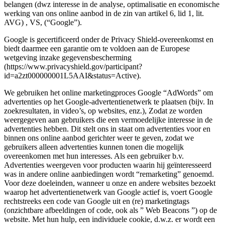
belangen (dwz interesse in de analyse, optimalisatie en economische
werking van ons online aanbod in de zin van artikel 6, lid 1, lit.
AVG) , VS, (“Google”).
Google is gecertificeerd onder de Privacy Shield-overeenkomst en
biedt daarmee een garantie om te voldoen aan de Europese
wetgeving inzake gegevensbescherming
(https://www.privacyshield.gov/participant?
id=a2zt000000001L5AAI&status=Active).
We gebruiken het online marketingproces Google “AdWords” om
advertenties op het Google-advertentienetwerk te plaatsen (bijv. In
zoekresultaten, in video’s, op websites, enz.), Zodat ze worden
weergegeven aan gebruikers die een vermoedelijke interesse in de
advertenties hebben. Dit stelt ons in staat om advertenties voor en
binnen ons online aanbod gerichter weer te geven, zodat we
gebruikers alleen advertenties kunnen tonen die mogelijk
overeenkomen met hun interesses. Als een gebruiker b.v.
Advertenties weergeven voor producten waarin hij geïnteresseerd
was in andere online aanbiedingen wordt “remarketing” genoemd.
Voor deze doeleinden, wanneer u onze en andere websites bezoekt
waarop het advertentienetwerk van Google actief is, voert Google
rechtstreeks een code van Google uit en (re) marketingtags
(onzichtbare afbeeldingen of code, ook als ” Web Beacons ”) op de
website. Met hun hulp, een individuele cookie, d.w.z. er wordt een