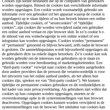
Cookies zijn kleine bestanden die op de computers van gebruikers
worden opgeslagen. Binnen de cookies kan verschillende informatie
worden opgeslagen. Een cookie wordt voornamelijk gebruikt om
informatie over een gebruiker (of het apparaat waarop de cookie is
opgeslagen) op te slaan tijdens of na hun bezoek binnen een online
aanbod. Tijdelijke cookies, of “sessiecookies” of “tijdelijke
cookies”, zijn cookies die worden verwijderd nadat een gebruiker
een online aanbod verlaat en zijn browser sluit. In zo’n cookie b.v.
de inhoud van een winkelwagentje in een online winkel of een
inlogstatus kan worden opgeslagen. Cookies worden “permanent”
of “permanent” genoemd en blijven bewaard, zelfs nadat de browser
is gesloten. De aanmeldingsstatus wordt bijvoorbeeld opgeslagen als
de gebruikers deze na enkele dagen bezoeken. Zo’n cookie kan ook
worden gebruikt om de interesses van gebruikers op te slaan en
gebruikt worden voor bereikmeting of marketingdoeleinden. Een
“third-party cookie” verwijst naar cookies die worden aangeboden
door andere providers dan de persoon die verantwoordelijk is voor
het uitvoeren van het online aanbod (anders, als het alleen hun
cookies zijn, spreken we van “first-party cookies”). We kunnen
tijdelijke en permanente cookies gebruiken en dit verduidelijken in
het kader van onze privacyverklaring. Als gebruikers niet willen dat
cookies op hun computer worden opgeslagen, moeten ze de
overeenkomstige optie in de systeeminstellingen van hun browser
deactiveren. Opgeslagen cookies kunnen worden verwijderd in de
systeeminstellingen van de browser. Het uitsluiten van cookies kan