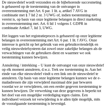
De nieuwsbrief wordt verzonden en de bijbehorende succesmeting
is gebaseerd op de toestemming van de ontvanger in
overeenstemming met Art. 6 par. 1 lit. a, artikel 7 AVG in
combinatie met § 7 lid 2 nr. 3 UWG of, indien toestemming niet
vereist is, op basis van onze legitieme belangen in direct marketing
in overeenstemming met. Art. 6 lid 1 volgens f. GDPR in
combinatie Artikel 7, lid 3, UWG.
Het loggen van het registratieproces is gebaseerd op onze legitieme
belangen in overeenstemming met Art. 6 par. 1 lit. f AVG. Onze
interesse is gericht op het gebruik van een gebruiksvriendelijk en
veilig nieuwsbriefsysteem dat zowel onze zakelijke belangen als de
verwachtingen van de gebruikers dient en waarmee we ook
toestemming kunnen bewijzen.
Annulering / intrekking – U kunt de ontvangst van onze nieuwsbrief
op elk moment annuleren, d.w.z. Trek uw toestemming in. Aan het
einde van elke nieuwsbrief vindt u een link om de nieuwsbrief te
annuleren. Op basis van onze legitieme belangen kunnen we de e-
mailadressen die zijn verwijderd maximaal drie jaar bewaren
voordat we ze verwijderen, om een ​​eerder gegeven toestemming te
kunnen bewijzen. De verwerking van deze gegevens is beperkt tot
het doel van een mogelijke verdediging tegen claims. Een
individueel verzoek tot verwijdering is te allen tijde mogelijk, mits
de voorafgaande toestemming is bevestigd.