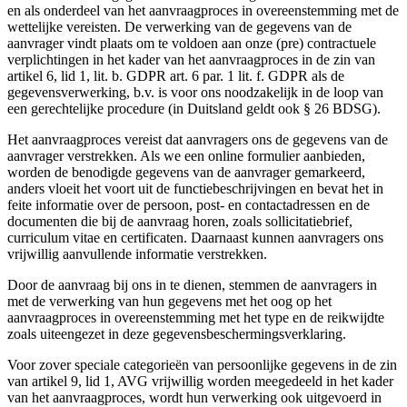
en als onderdeel van het aanvraagproces in overeenstemming met de
wettelijke vereisten. De verwerking van de gegevens van de
aanvrager vindt plaats om te voldoen aan onze (pre) contractuele
verplichtingen in het kader van het aanvraagproces in de zin van
artikel 6, lid 1, lit. b. GDPR art. 6 par. 1 lit. f. GDPR als de
gegevensverwerking, b.v. is voor ons noodzakelijk in de loop van
een gerechtelijke procedure (in Duitsland geldt ook § 26 BDSG).
Het aanvraagproces vereist dat aanvragers ons de gegevens van de
aanvrager verstrekken. Als we een online formulier aanbieden,
worden de benodigde gegevens van de aanvrager gemarkeerd,
anders vloeit het voort uit de functiebeschrijvingen en bevat het in
feite informatie over de persoon, post- en contactadressen en de
documenten die bij de aanvraag horen, zoals sollicitatiebrief,
curriculum vitae en certificaten. Daarnaast kunnen aanvragers ons
vrijwillig aanvullende informatie verstrekken.
Door de aanvraag bij ons in te dienen, stemmen de aanvragers in
met de verwerking van hun gegevens met het oog op het
aanvraagproces in overeenstemming met het type en de reikwijdte
zoals uiteengezet in deze gegevensbeschermingsverklaring.
Voor zover speciale categorieën van persoonlijke gegevens in de zin
van artikel 9, lid 1, AVG vrijwillig worden meegedeeld in het kader
van het aanvraagproces, wordt hun verwerking ook uitgevoerd in