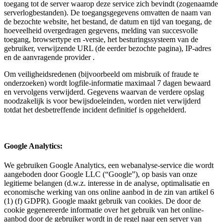
toegang tot de server waarop deze service zich bevindt (zogenaamde
serverlogbestanden). De toegangsgegevens omvatten de naam van
de bezochte website, het bestand, de datum en tijd van toegang, de
hoeveelheid overgedragen gegevens, melding van succesvolle
toegang, browsertype en -versie, het besturingssysteem van de
gebruiker, verwijzende URL (de eerder bezochte pagina), IP-adres
en de aanvragende provider .
Om veiligheidsredenen (bijvoorbeeld om misbruik of fraude te
onderzoeken) wordt logfile-informatie maximaal 7 dagen bewaard
en vervolgens verwijderd. Gegevens waarvan de verdere opslag
noodzakelijk is voor bewijsdoeleinden, worden niet verwijderd
totdat het desbetreffende incident definitief is opgehelderd.
Google Analytics:
We gebruiken Google Analytics, een webanalyse-service die wordt
aangeboden door Google LLC (“Google”), op basis van onze
legitieme belangen (d.w.z. interesse in de analyse, optimalisatie en
economische werking van ons online aanbod in de zin van artikel 6
(1) (f) GDPR). Google maakt gebruik van cookies. De door de
cookie gegenereerde informatie over het gebruik van het online-
aanbod door de gebruiker wordt in de regel naar een server van