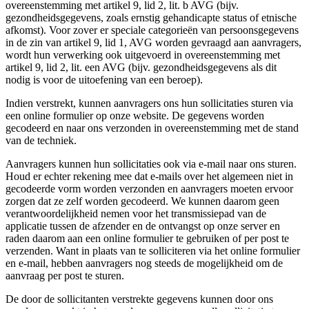
overeenstemming met artikel 9, lid 2, lit. b AVG (bijv.
gezondheidsgegevens, zoals ernstig gehandicapte status of etnische
afkomst). Voor zover er speciale categorieën van persoonsgegevens
in de zin van artikel 9, lid 1, AVG worden gevraagd aan aanvragers,
wordt hun verwerking ook uitgevoerd in overeenstemming met
artikel 9, lid 2, lit. een AVG (bijv. gezondheidsgegevens als dit
nodig is voor de uitoefening van een beroep).
Indien verstrekt, kunnen aanvragers ons hun sollicitaties sturen via
een online formulier op onze website. De gegevens worden
gecodeerd en naar ons verzonden in overeenstemming met de stand
van de techniek.
Aanvragers kunnen hun sollicitaties ook via e-mail naar ons sturen.
Houd er echter rekening mee dat e-mails over het algemeen niet in
gecodeerde vorm worden verzonden en aanvragers moeten ervoor
zorgen dat ze zelf worden gecodeerd. We kunnen daarom geen
verantwoordelijkheid nemen voor het transmissiepad van de
applicatie tussen de afzender en de ontvangst op onze server en
raden daarom aan een online formulier te gebruiken of per post te
verzenden. Want in plaats van te solliciteren via het online formulier
en e-mail, hebben aanvragers nog steeds de mogelijkheid om de
aanvraag per post te sturen.
De door de sollicitanten verstrekte gegevens kunnen door ons