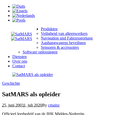
Produkten
Veiligheid van alleenwerkers
Navigation und Fahrzeugortung
Aanhangwagens beveiligen
Sensoren & accessoires
Software oplossingen
Diensten
Over ons
Contact
Geschichte
SatMARS als opleider
25. juni 2003
1. juli 2020
By
cmainz
Officieel leerbedrijf van de IHK Midden-Nederrijn.