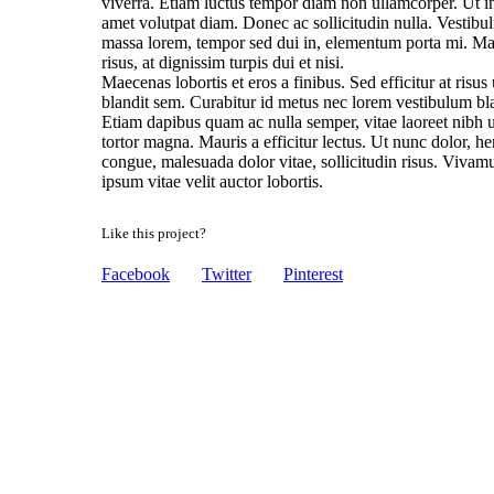
viverra. Etiam luctus tempor diam non ullamcorper. Ut in 
amet volutpat diam. Donec ac sollicitudin nulla. Vestibulu
massa lorem, tempor sed dui in, elementum porta mi. Maur
risus, at dignissim turpis dui et nisi.
Maecenas lobortis et eros a finibus. Sed efficitur at risus
blandit sem. Curabitur id metus nec lorem vestibulum blan
Etiam dapibus quam ac nulla semper, vitae laoreet nibh u
tortor magna. Mauris a efficitur lectus. Ut nunc dolor, he
congue, malesuada dolor vitae, sollicitudin risus. Vivamus
ipsum vitae velit auctor lobortis.
Like this project?
Facebook
Twitter
Pinterest