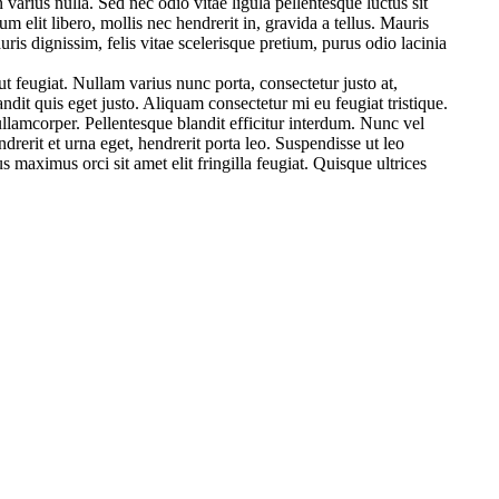
varius nulla. Sed nec odio vitae ligula pellentesque luctus sit
m elit libero, mollis nec hendrerit in, gravida a tellus. Mauris
is dignissim, felis vitae scelerisque pretium, purus odio lacinia
 ut feugiat. Nullam varius nunc porta, consectetur justo at,
dit quis eget justo. Aliquam consectetur mi eu feugiat tristique.
llamcorper. Pellentesque blandit efficitur interdum. Nunc vel
ndrerit et urna eget, hendrerit porta leo. Suspendisse ut leo
 maximus orci sit amet elit fringilla feugiat. Quisque ultrices