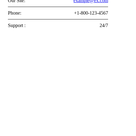
Our Site:
example@ex.com
Phone:
+1-800-123-4567
Support :
24/7