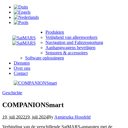
Produkten
Veiligheid van alleenwerkers
Navigation und Fahrzeugortung
Aanhangwagens beveiligen
Sensoren & accessoires
Software oplossingen
Diensten
Over ons
Contact
Geschichte
COMPANIONSmart
19. juli 2022
19. juli 2024
By
Agnieszka Hossfeld
Verbinding van de verschillende SatMARS-apparaten met de