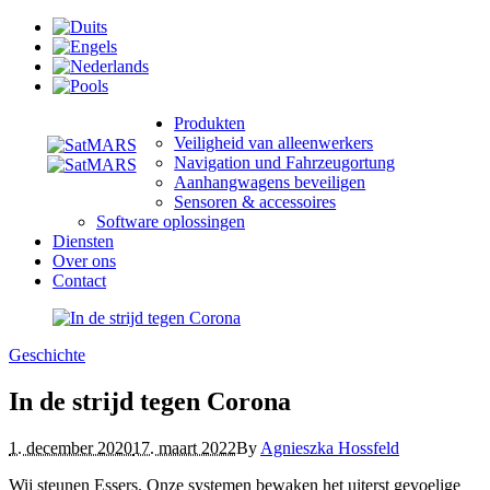
Produkten
Veiligheid van alleenwerkers
Navigation und Fahrzeugortung
Aanhangwagens beveiligen
Sensoren & accessoires
Software oplossingen
Diensten
Over ons
Contact
Geschichte
In de strijd tegen Corona
1. december 2020
17. maart 2022
By
Agnieszka Hossfeld
Wij steunen Essers. Onze systemen bewaken het uiterst gevoelige